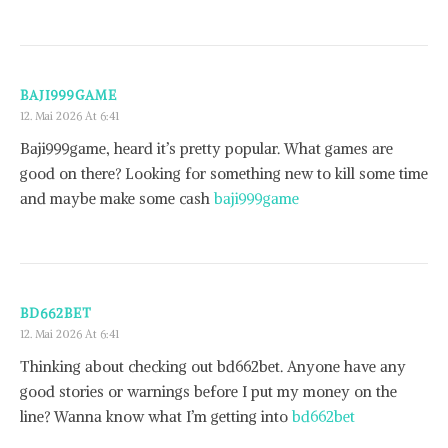
BAJI999GAME
12. Mai 2026 At 6:41
Baji999game, heard it’s pretty popular. What games are
good on there? Looking for something new to kill some time
and maybe make some cash
baji999game
BD662BET
12. Mai 2026 At 6:41
Thinking about checking out bd662bet. Anyone have any
good stories or warnings before I put my money on the
line? Wanna know what I’m getting into
bd662bet