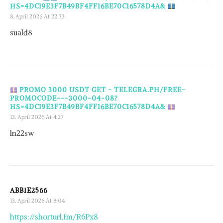
HS=4DC19E3F7B49BF4FF16BE70C16578D4A&
8. April 2026 At 22:33
suald8
PROMO 3000 USDT GET - TELEGRA.PH/FREE-
PROMOCODE---3000-04-08?
HS=4DC19E3F7B49BF4FF16BE70C16578D4A&
13. April 2026 At 4:27
ln22sw
ABBIE2566
13. April 2026 At 8:04
https://shorturl.fm/R6Px8