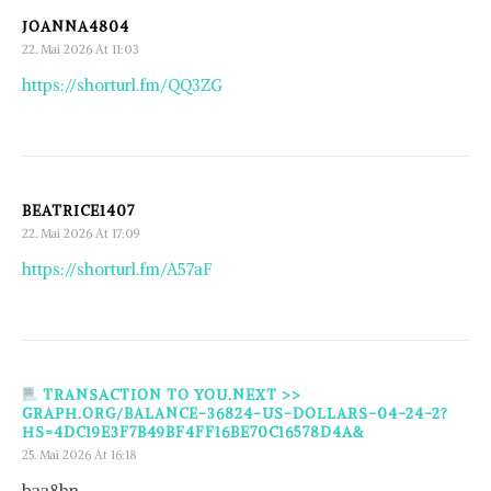
JOANNA4804
22. Mai 2026 At 11:03
https://shorturl.fm/QQ3ZG
BEATRICE1407
22. Mai 2026 At 17:09
https://shorturl.fm/A57aF
TRANSACTION TO YOU.NEXT >>
GRAPH.ORG/BALANCE-36824-US-DOLLARS-04-24-2?
HS=4DC19E3F7B49BF4FF16BE70C16578D4A&
25. Mai 2026 At 16:18
baa8bn