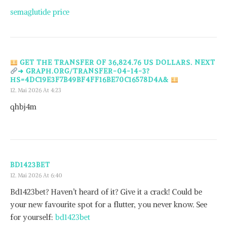
semaglutide price
GET THE TRANSFER OF 36,824.76 US DOLLARS. NEXT
➜ GRAPH.ORG/TRANSFER-04-14-3?
HS=4DC19E3F7B49BF4FF16BE70C16578D4A&
12. Mai 2026 At 4:23
qhbj4m
BD1423BET
12. Mai 2026 At 6:40
Bd1423bet? Haven’t heard of it? Give it a crack! Could be
your new favourite spot for a flutter, you never know. See
for yourself:
bd1423bet