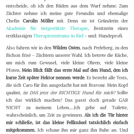
entscheide, ob ich den Rüden aus dem Wurf nehme. Zum
Züchter nehme ich meine gute Freundin und ehemalige
Chefin
Carolin Möller
mit. Denn sie ist Gründerin der
Akademie für tiergestützte Therapie
, Besitzerin eines
erstklassigen
Therapiezentrums in Kiel
– und: Hundeprofi.
Also fahren wir in den
Wilden Osten
, nach Perleberg, zu den
Bichon frisé – Züchtern unserer Wahl. Ich betrete die Küche,
um mich rum Gewusel, viele kleine Ohren, viele kleine
Pfoten.
Mein Blick fällt das erste Mal auf den Hund, den ich
kurze Zeit später Hektor nennen werde
. Er besteht alle Tests,
die sich Caro für ihn ausgedacht hat mit Bravour. Mein Kopf
qualmt,
ist DAS jetzt der RICHTIGE Hund für mich?
Sollte
ich das wirklich machen? Das passt doch gerade GAR
NICHT zu meinem Leben…..Ich gehe auf Toilette,
wahrscheinlich, um Zeit zu gewinnen.
Als ich die Tür hinter
mir schließe, ist das kleine Fellknäuel tatsächlich einfach
mitgekommen.
Ich schaue ihn mir ganz ihn Ruhe an. Und