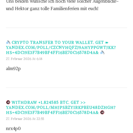
Uns beiden wünsche ich noch viele solcher Augenblicke-
und Hektor ganz tolle Familienferien mit euch!
CRYPTO TRANSFER TO YOUR WALLET. GET ➽
YANDEX.COM/POLL/CZCNVHQFZJ9AHYPPGWTJKK?
HS=4DC19E3F7B49BF4FF16BE70C16578D4A&
27. Februar 2026 At 6:18
alm92p
WITHDRAW +1.824585 BTC. GET >>
YANDEX.COM/POLL/MHJPSBZYIRKPBEU48DZHGH?
HS=4DC19E3F7B49BF4FF16BE70C16578D4A&
27. Februar 2026 At 22:55
nrx4p0