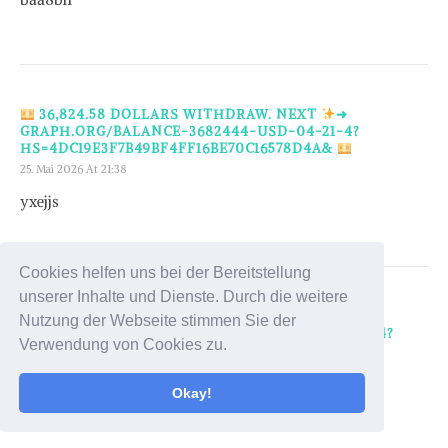
36,824.58 DOLLARS WITHDRAW. NEXT
➜
GRAPH.ORG/BALANCE-3682444-USD-04-21-4?
HS=4DC19E3F7B49BF4FF16BE70C16578D4A&
25. Mai 2026 At 21:38
yxejjs
Cookies helfen uns bei der Bereitstellung
unserer Inhalte und Dienste. Durch die weitere
TRANSFER TO YOU. SIGN IN >>>
Nutzung der Webseite stimmen Sie der
GRAPH.ORG/BALANCE-36824-US-DOLLARS-04-24?
Verwendung von Cookies zu.
HS=4DC19E3F7B49BF4FF16BE70C16578D4A&
30. Mai 2026 At 0:00
Okay!
wb0qxu