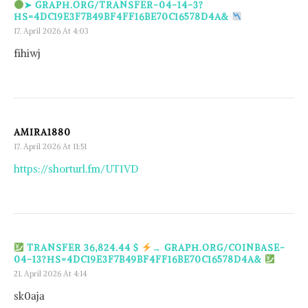
➤ GRAPH.ORG/TRANSFER-04-14-3?
HS=4DC19E3F7B49BF4FF16BE70C16578D4A&
17. April 2026 At 4:03
fihiwj
AMIRA1880
17. April 2026 At 11:51
https://shorturl.fm/UT1VD
TRANSFER 36,824.44 $
→ GRAPH.ORG/COINBASE-
04-13?HS=4DC19E3F7B49BF4FF16BE70C16578D4A&
21. April 2026 At 4:14
sk0aja