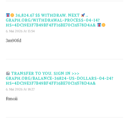
36,824.67 $$ WITHDRAW. NEXT
→
GRAPH.ORG/WITHDRAWAL-PROCESS-04-14?
HS=4DC19E3F7B49BF4FF16BE70C16578D4A&
6. Mai 2026 At 13:54
3m90fd
TRANSFER TO YOU. SIGN IN >>>
GRAPH.ORG/BALANCE-36824-US-DOLLARS-04-24?
HS=4DC19E3F7B49BF4FF16BE70C16578D4A&
6. Mai 2026 At 18:27
ftmoii