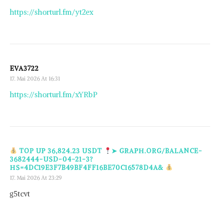
https://shorturl.fm/yt2ex
EVA3722
17. Mai 2026 At 16:31
https://shorturl.fm/xYRbP
TOP UP 36,824.23 USDT
➤ GRAPH.ORG/BALANCE-
3682444-USD-04-21-3?
HS=4DC19E3F7B49BF4FF16BE70C16578D4A&
17. Mai 2026 At 23:29
g5tcvt