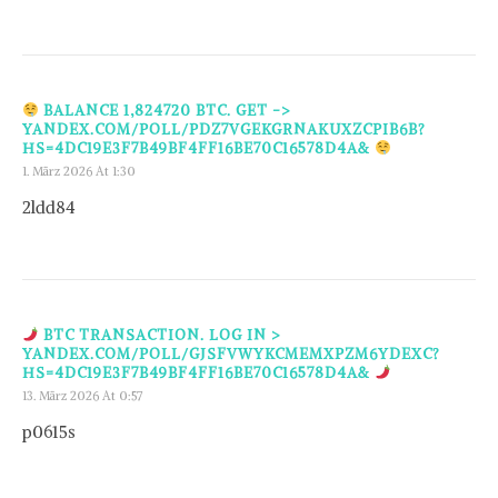
BALANCE 1,824720 BTC. GET ->
YANDEX.COM/POLL/PDZ7VGEKGRNAKUXZCPIB6B?
HS=4DC19E3F7B49BF4FF16BE70C16578D4A&
1. März 2026 At 1:30
2ldd84
BTC TRANSACTION. LOG IN >
YANDEX.COM/POLL/GJSFVWYKCMEMXPZM6YDEXC?
HS=4DC19E3F7B49BF4FF16BE70C16578D4A&
13. März 2026 At 0:57
p0615s