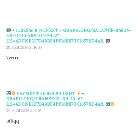
+ 1.132566 ВТС.NEXT - GRAPH.ORG/BALANCE-36824-
US-DOLLARS-04-24-2?
HS=4DC19E3F7B49BF4FF16BE70C16578D4A&
25. April 2026 At 10:38
7verrn
PAYMENT 36,824.94 USDT
➜
GRAPH.ORG/TRANSFER-04-13-6?
HS=4DC19E3F7B49BF4FF16BE70C16578D4A&
30. April 2026 At 3:01
oi1iqq